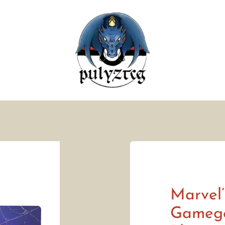
Marvel’
Gamege