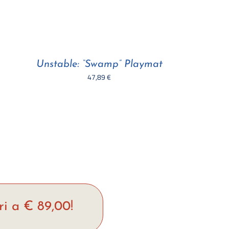
Unstable: “Swamp” Playmat
47,89
€
ri a € 89,00!