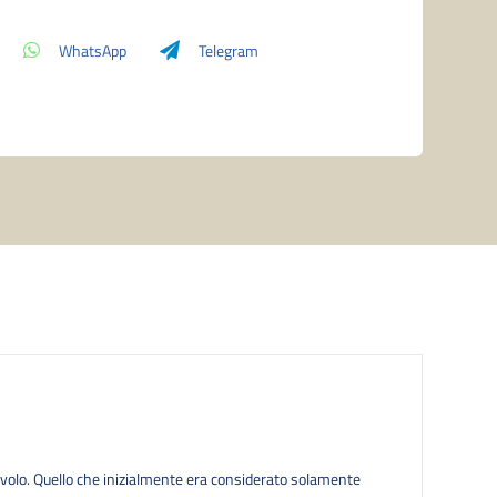
Box
-
WhatsApp
Telegram
Booster
Boxes
(30)
Italian
quantità
volo. Quello che inizialmente era considerato solamente