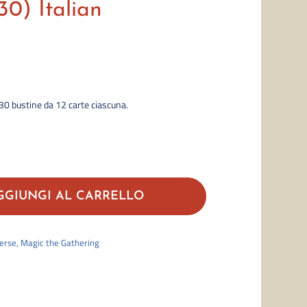
30) Italian
30 bustine da 12 carte ciascuna.
The
Lost
GGIUNGI AL CARRELLO
Caverns
of
erse
,
Magic the Gathering
Ixalan
Set
Booster