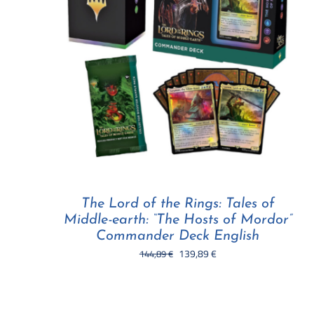
The Lord of the Rings: Tales of
Middle-earth: “The Hosts of Mordor”
Commander Deck English
Il
Il
139,89
€
144,89
€
prezzo
prezzo
originale
attuale
era:
è: