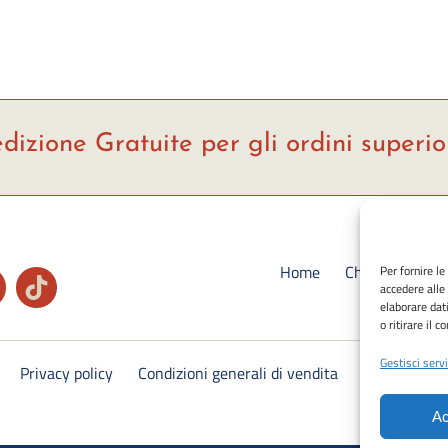
dizione Gratuite per gli ordini superio
Home
Chi siamo
S
Per fornire l
accedere alle
Ca
elaborare dat
o ritirare il 
Gestisci servi
Privacy policy
Condizioni generali di vendita
Cookie Polic
Ac