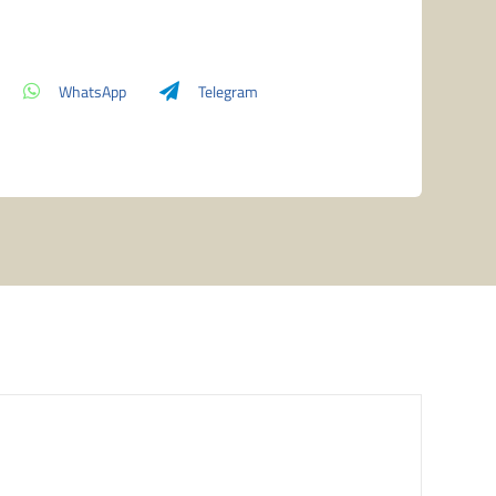
Through
the
Wormhole
WhatsApp
Telegram
V.1
"Arcane
Signet"
Playmat
quantità