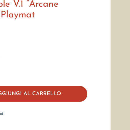
e V.1 “Arcane
 Playmat
.
Ultra
Pro
GGIUNGI AL CARRELLO
Secret
Lair
ni
Holiday
2023: