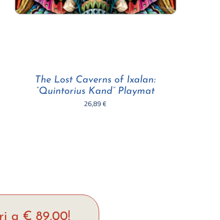
The Lost Caverns of Ixalan:
“Quintorius Kand” Playmat
26,89
€
ri a € 89,00!