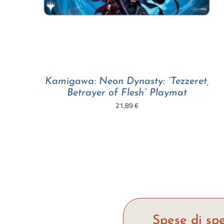
Kamigawa: Neon Dynasty: “Tezzeret,
Betrayer of Flesh” Playmat
21,89
€
Spese di spe