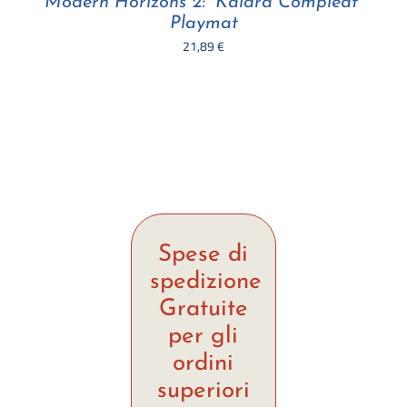
Modern Horizons 2: “Kaldra Compleat”
Playmat
21,89
€
Spese di
spedizione
Gratuite
per gli
ordini
superiori