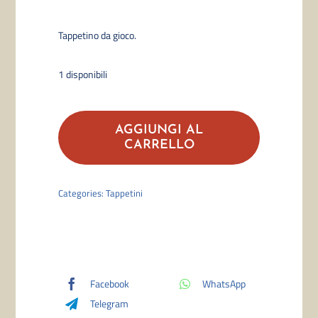
Tappetino da gioco.
1 disponibili
Mystical
Archive:
AGGIUNGI AL
"Primal
CARRELLO
Command"
Playmat
Categories:
Tappetini
quantità
Facebook
WhatsApp
Telegram