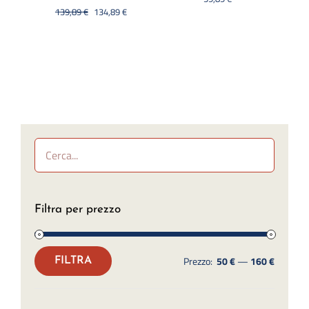
Il
Il
139,89
€
134,89
€
prezzo
prezzo
originale
attuale
era:
è:
139,89 €.
134,89 €.
Filtra per prezzo
Prezzo:
50 €
—
160 €
FILTRA
Prezzo
Prezzo
Min
Max