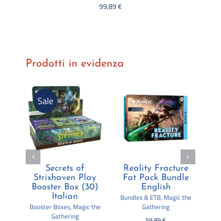
99,89
€
Prodotti in evidenza
Sale
zed
Secrets of
Reality Fracture
R
)
Strixhaven Play
Fat Pack Bundle
P
Booster Box (30)
English
s
Italian
Bundles & ETB
,
Magic the
Boo
Booster Boxes
,
Magic the
Gathering
Gathering
59,89
€