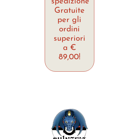
spedizione
Gratuite
per gli
ordini
superiori
a €
89,00!