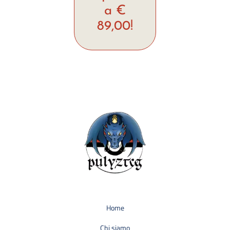
a €
89,00!
Home
Chi siamo