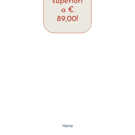
a €
89,00!
Home
Chi siamo