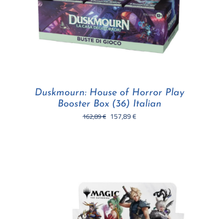
Duskmourn: House of Horror Play
Booster Box (36) Italian
Il
Il
157,89
€
162,89
€
prezzo
prezzo
originale
attuale
era:
è:
162,89 €.
157,89 €.