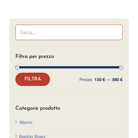
Filtra per prezzo
Prezzo:
130 €
—
380 €
FILTRA
Prezzo
Prezzo
Min
Max
Categorie prodotto
Albums
Booster Boxes