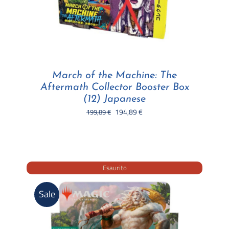
March of the Machine: The
Aftermath Collector Booster Box
(12) Japanese
Il
Il
194,89
€
199,89
€
prezzo
prezzo
originale
attuale
era:
è:
199,89 €.
194,89 €.
Esaurito
Sale