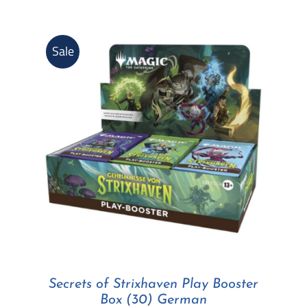
era:
è:
144,89 €.
139,89 €.
Sale
Secrets of Strixhaven Play Booster
Box (30) German