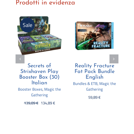
Prodotti in evidenza
Sale
re
Reality Fracture
Foundations:
le
Play Booster Box
Starter Collection
B
(30) English
English
 the
Booster Boxes
,
Magic the
Bundles & ETB
,
Magic the
Bu
Gathering
Gathering
Il
Il
144,89
€
139,89
€
49,89
€
prezzo
prezzo
originale
attuale
era:
è:
144,89 €.
139,89 €.