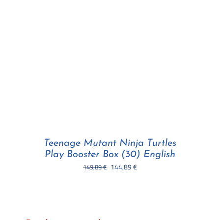
Teenage Mutant Ninja Turtles
Play Booster Box (30) English
Il
Il
144,89
€
149,89
€
prezzo
prezzo
originale
attuale
era:
è:
149,89 €.
144,89 €.