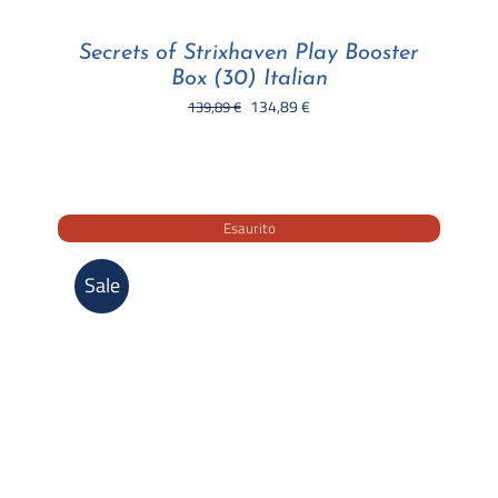
Secrets of Strixhaven Play Booster
Box (30) Italian
Il
Il
134,89
€
139,89
€
prezzo
prezzo
originale
attuale
era:
è:
139,89 €.
134,89 €.
Esaurito
Sale