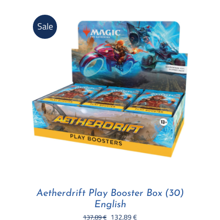
Sale
Aetherdrift Play Booster Box (30)
English
Il
Il
132,89
€
137,89
€