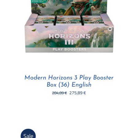
Modern Horizons 3 Play Booster
Box (36) English
Il
Il
275,89
€
284,89
€
prezzo
prezzo
originale
attuale
era:
è:
284,89 €.
275,89 €.
Sale