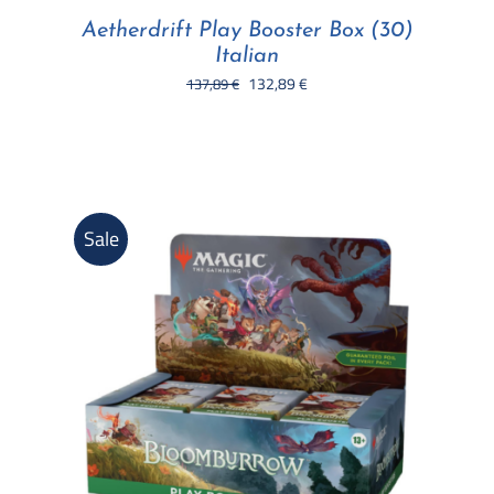
Aetherdrift Play Booster Box (30)
Italian
Il
Il
132,89
€
137,89
€
prezzo
prezzo
originale
attuale
era:
è:
137,89 €.
132,89 €.
Sale