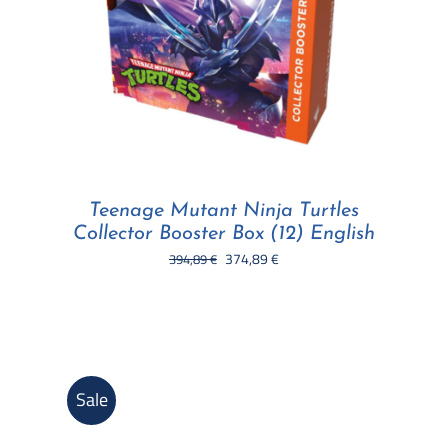
Teenage Mutant Ninja Turtles
Collector Booster Box (12) English
Il
Il
374,89
€
394,89
€
prezzo
prezzo
originale
attuale
era:
è:
394,89 €.
374,89 €.
Sale