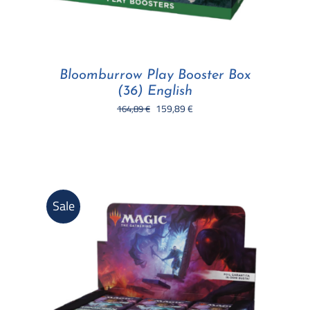
Bloomburrow Play Booster Box
(36) English
Il
Il
159,89
€
164,89
€
prezzo
prezzo
originale
attuale
era:
è:
164,89 €.
159,89 €.
Sale