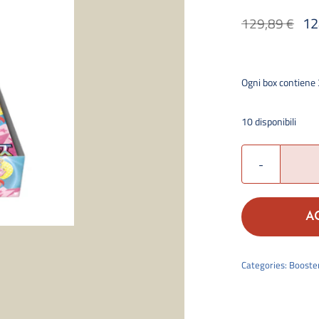
12
129,89
€
Il
Il
prezzo
prezzo
originale
attuale
Ogni box contiene 
era:
è:
129,89 €.
124,89 €.
10 disponibili
A
Categories:
Booste