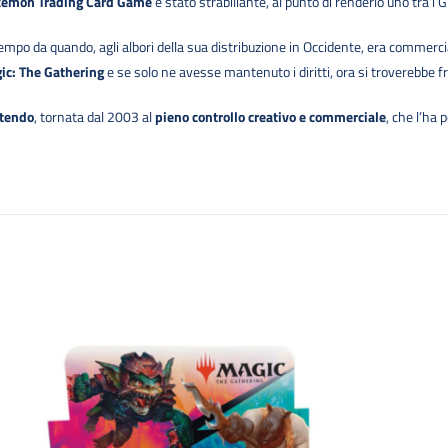
émon Trading Card Game
è stato strabiliante, al punto di renderlo uno tra i G
empo da quando, agli albori della sua distribuzione in Occidente, era commerci
ic: The Gathering
e se solo ne avesse mantenuto i diritti, ora si troverebbe
tendo
, tornata dal 2003 al
pieno controllo creativo e commerciale
, che l’ha