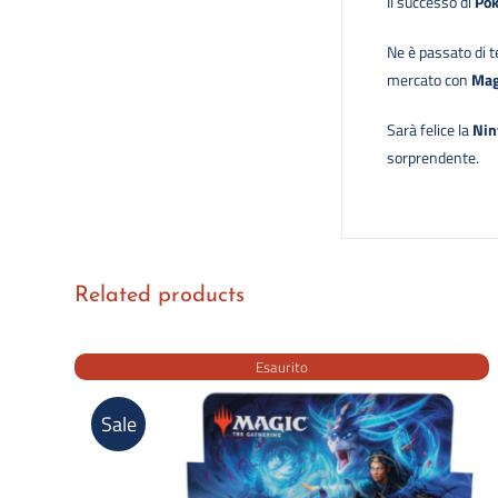
Il successo di
Pok
Ne è passato di t
mercato con
Mag
Sarà felice la
Nin
sorprendente.
Related products
Esaurito
Sale