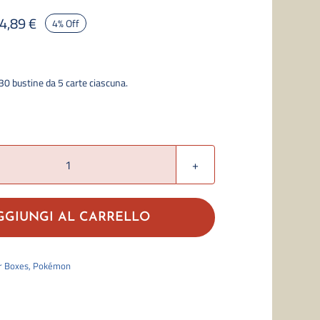
4,89
€
4% Off
30 bustine da 5 carte ciascuna.
Battle
Partners
Booster
GGIUNGI AL CARRELLO
Box
(30)
r Boxes
,
Pokémon
Japanese
quantità