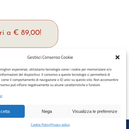
ri a € 89,00!
Gestisci Consenso Cookie
hop
e migliori esperienze, utilizziamo tecnologie come i cookie per memorizzare e/o
Metodi di pagamento accettati:
 informazioni del dispositivo. Il consenso a queste tecnologie ci permetterà di
rrello
Bonifico Bancario (SEPA)
i come il comportamento di navigazione o ID unici su questo sito. Non acconsentire
consenso può influire negativamente su alcune caratteristiche e funzioni.
zi
y (UE)
cetta
Nega
Visualizza le preferenze
Cookie Policy
Privacy policy
 CMPLSS88M18D969V