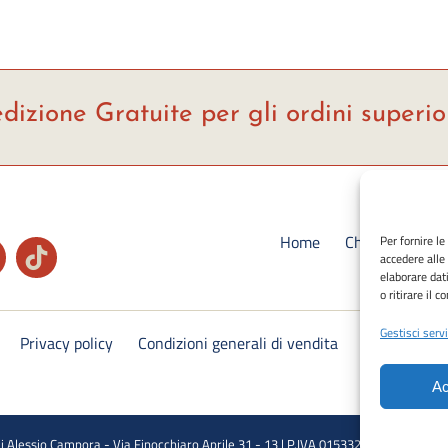
dizione Gratuite per gli ordini superio
Home
Chi siamo
S
Per fornire l
accedere alle
Ca
elaborare dat
o ritirare il 
Gestisci servi
Privacy policy
Condizioni generali di vendita
Cookie Polic
Ac
i Alessio Campora - Via Finocchiaro Aprile 31 - 13 | P.IVA 01533290118 | CF