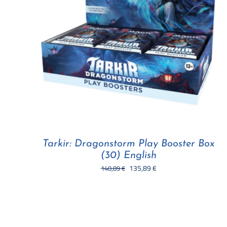
Tarkir: Dragonstorm Play Booster Box
(30) English
Il
Il
135,89
€
140,89
€
prezzo
prezzo
originale
attuale
era:
è:
140,89 €.
135,89 €.