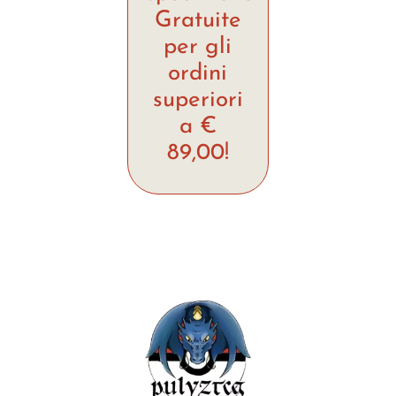
Gratuite
per gli
ordini
superiori
a €
89,00!