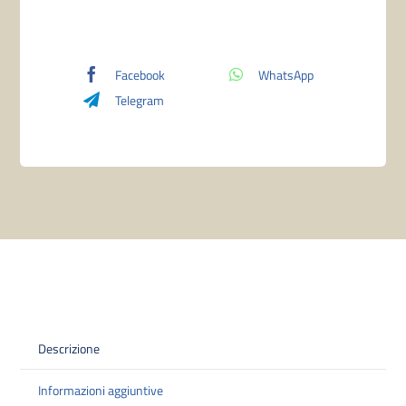
Part
3"
Boulder
Facebook
WhatsApp
Deck
Telegram
Case
Suirei
(100+)
quantità
Descrizione
Informazioni aggiuntive