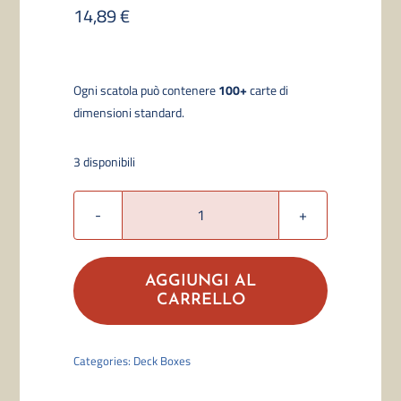
14,89
€
Ogni scatola p
uò contenere
100+
carte di
dimensioni standard.
3 disponibili
Ultimate
Guard
"Katana:
AGGIUNGI AL
The
CARRELLO
Shogun's
Journey
Categories:
Deck Boxes
-