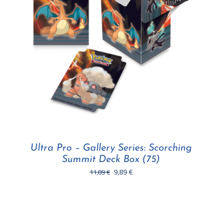
Ultra Pro – Gallery Series: Scorching
Summit Deck Box (75)
Il
Il
9,89
€
11,89
€
prezzo
prezzo
originale
attuale
era:
è:
11,89 €.
9,89 €.