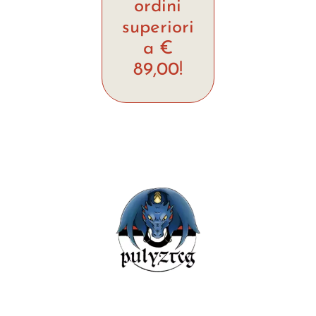
ordini
superiori
a €
89,00!