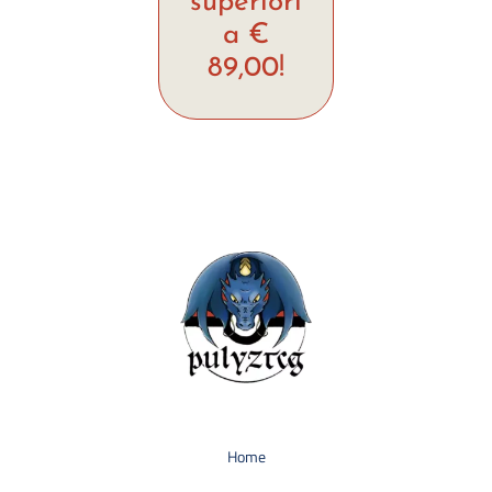
superiori
a €
89,00!
Home