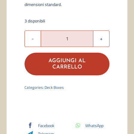
dimensioni standard.
3 disponibili
Ultra
Pro
–
AGGIUNGI AL
Mana
CARRELLO
8
Island
Categories:
Deck Boxes
Alcove
Edge
Deck
Box
Facebook
WhatsApp
(100)
Telegram