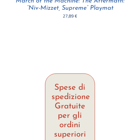
March of the Machine: The Aftermath:
“Niv-Mizzet, Supreme” Playmat
27,89
€
Spese di
spedizione
Gratuite
per gli
ordini
superiori