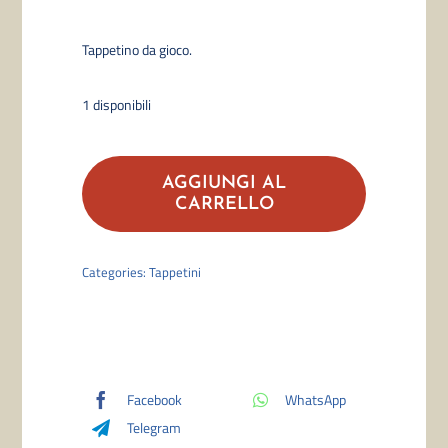
Tappetino da gioco.
1 disponibili
Mana
7
AGGIUNGI AL
Island
CARRELLO
Standard
Gaming
Categories:
Tappetini
Playmat
quantità
Facebook
WhatsApp
Telegram