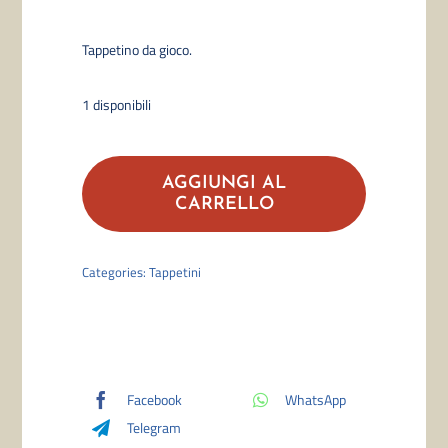
Tappetino da gioco.
1 disponibili
Ultra
Pro
AGGIUNGI AL
-
CARRELLO
Charmander
Playmat
Categories:
Tappetini
quantità
Facebook
WhatsApp
Telegram