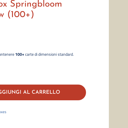
ox Springbloom
 (100+)
ontenere
100+
carte di dimensioni standard.
Ultimate
Guard
GGIUNGI AL CARRELLO
Sidewinder
Xenoskin:
oxes
Floral
Places