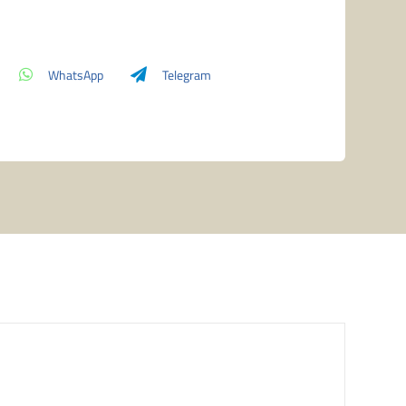
Deck
Box
Springbloom
WhatsApp
Telegram
Meadow
(100+)
quantità