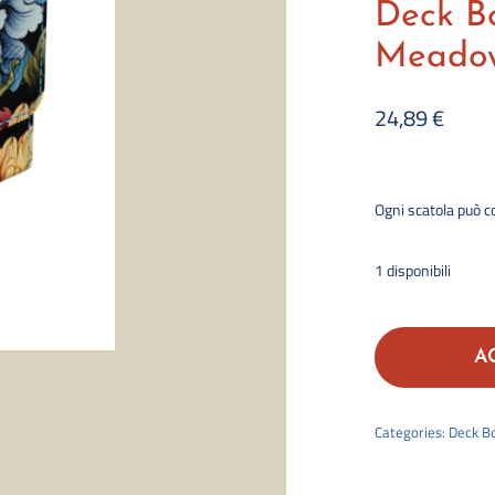
Deck B
Meadow
24,89
€
Ogni scatola p
uò c
1 disponibili
A
Categories:
Deck B