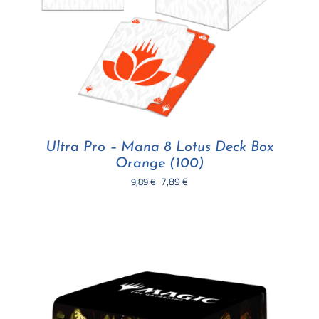
Ultra Pro – Mana 8 Lotus Deck Box
Orange (100)
Il
Il
7,89
€
9,89
€
prezzo
prezzo
originale
attuale
era:
è:
9,89 €.
7,89 €.