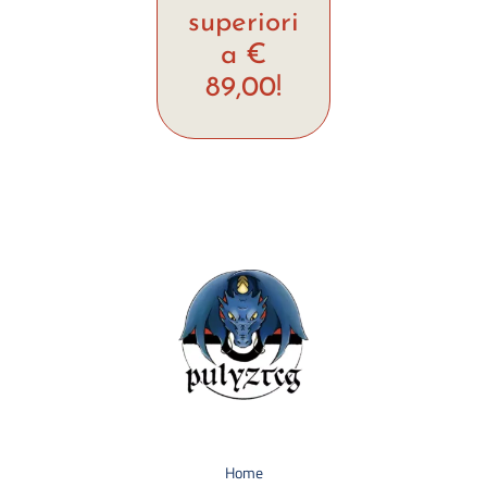
superiori
a €
89,00!
Home