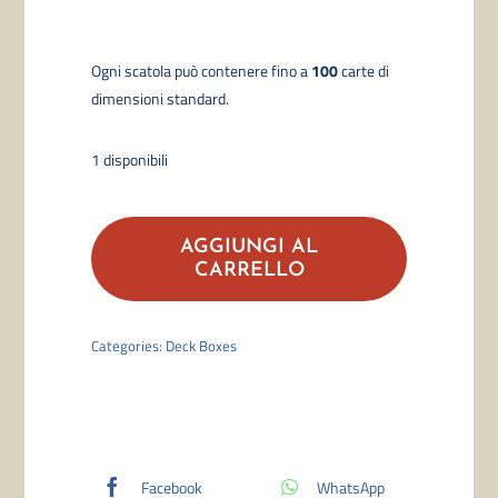
Ogni scatola p
uò contenere fino a
100
carte di
dimensioni standard.
1 disponibili
Ultimate
Guard
AGGIUNGI AL
–
CARRELLO
Druidic
Secrets
Categories:
Deck Boxes
Nubis
Boulder
Deck
Case
Facebook
WhatsApp
Lavender