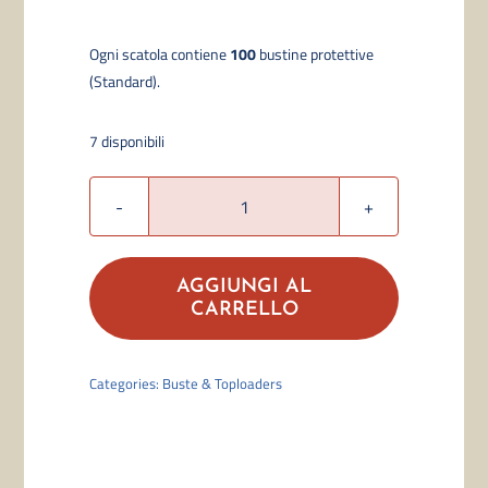
Ogni scatola contiene
100
bustine protettive
(S
tandard
).
7 disponibili
Ultimate
Guard
-
AGGIUNGI AL
Classic
CARRELLO
Sleeves
(100)
Categories:
Buste & Toploaders
quantità