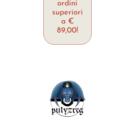
ordini
superiori
a €
89,00!