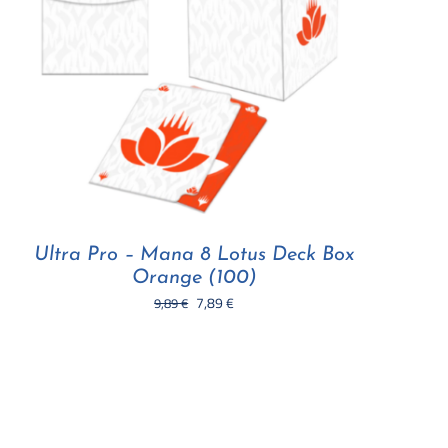
Ultra Pro – Mana 8 Lotus Deck Box
Orange (100)
Il
Il
7,89
€
9,89
€
prezzo
prezzo
originale
attuale
era:
è:
9,89 €.
7,89 €.