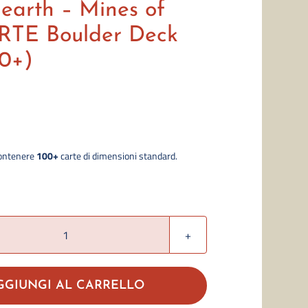
earth – Mines of
 RTE Boulder Deck
00+)
ontenere
100+
carte di dimensioni standard.
The
Lord
of
GGIUNGI AL CARRELLO
the