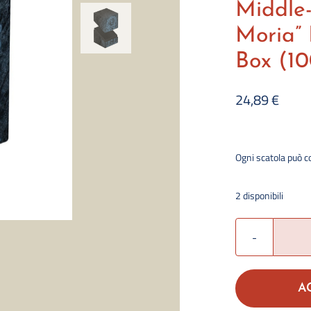
Middle-
Moria”
Box (1
24,89
€
Ogni scatola p
uò c
2 disponibili
A