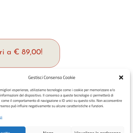
ri a € 89,00!
Gestisci Consenso Cookie
hop
e migliori esperienze, utilizziamo tecnologie come i cookie per memorizzare e/o
Metodi di pagamento accettati:
 informazioni del dispositivo. Il consenso a queste tecnologie ci permetterà di
rrello
Bonifico Bancario (SEPA)
i come il comportamento di navigazione o ID unici su questo sito. Non acconsentire
consenso può influire negativamente su alcune caratteristiche e funzioni.
zi
y (UE)