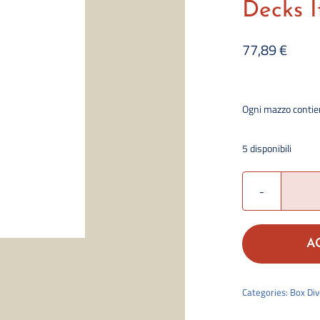
Decks I
77,89
€
Ogni mazzo conti
5 disponibili
A
Categories:
Box Div