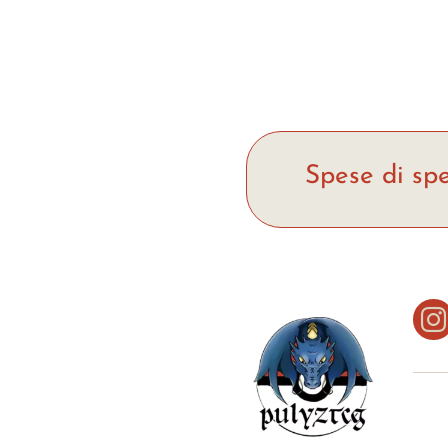
era:
è:
50,89 €.
45,89 €.
Spese di spe