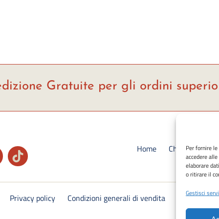
dizione Gratuite per gli ordini superio
Home
Chi siamo
S
Per fornire l
accedere alle
Ca
elaborare dat
o ritirare il 
Gestisci servi
Privacy policy
Condizioni generali di vendita
Cookie Polic