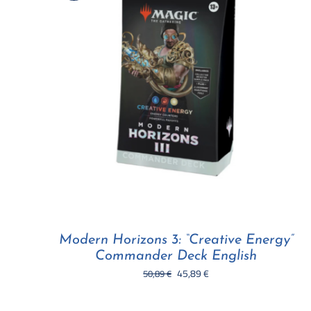
Modern Horizons 3: “Creative Energy”
Commander Deck English
Il
Il
45,89
€
50,89
€
prezzo
prezzo
originale
attuale