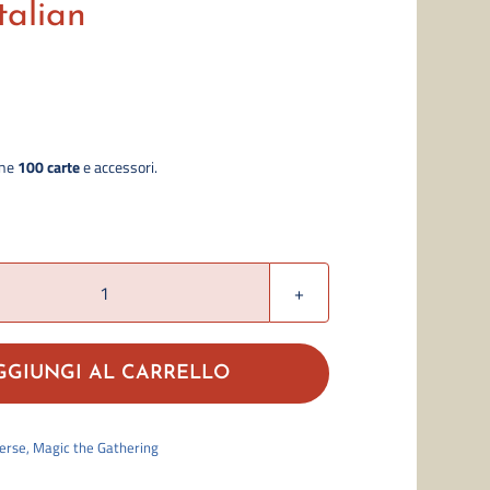
talian
ene
100 carte
e accessori.
Lorwyn
Eclipsed:
"Blight
GGIUNGI AL CARRELLO
Curse"
-
erse
,
Magic the Gathering
Preconstructed