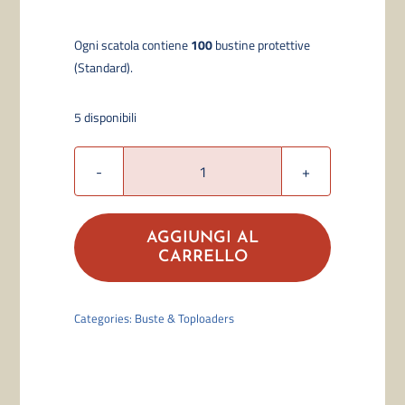
Ogni scatola contiene
100
bustine protettive
(S
tandard
).
5 disponibili
Dragon
Shield
Sleeves
AGGIUNGI AL
-
CARRELLO
Matte
Dual
Categories:
Buste & Toploaders
Snow
(100)
quantità