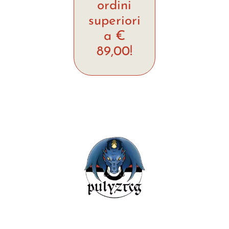
ordini
superiori
a €
89,00!