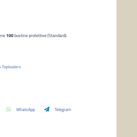
ene
100
bustine protettive (S
tandard
).
& Toploaders
WhatsApp
Telegram