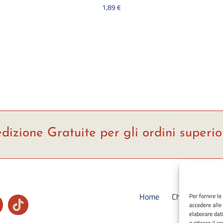
1,89
€
dizione Gratuite per gli ordini superio
Home
Chi siamo
S
Per fornire l
accedere alle
Ca
elaborare dat
o ritirare il 