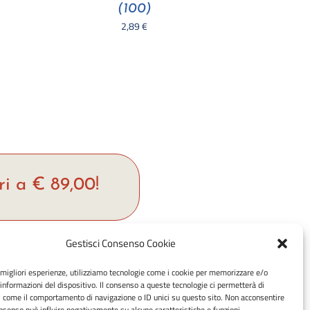
(100)
2,89
€
ri a € 89,00!
Gestisci Consenso Cookie
hop
e migliori esperienze, utilizziamo tecnologie come i cookie per memorizzare e/o
Metodi di pagamento accettati:
 informazioni del dispositivo. Il consenso a queste tecnologie ci permetterà di
rrello
Bonifico Bancario (SEPA)
i come il comportamento di navigazione o ID unici su questo sito. Non acconsentire
consenso può influire negativamente su alcune caratteristiche e funzioni.