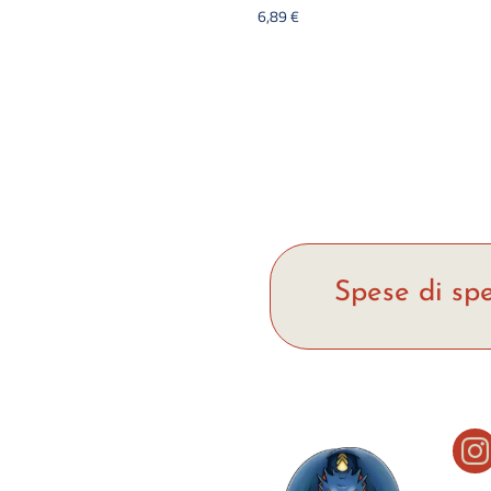
6,89
€
Spese di spe