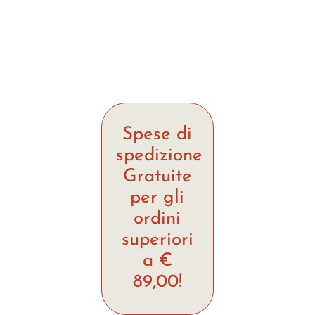
Spese di
spedizione
Gratuite
per gli
ordini
superiori
a €
89,00!